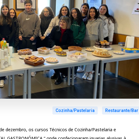
Cozinha/Pastelaria
Restaurante/Bar
de dezembro, os cursos Técnicos de Cozinha/Pastelaria e
ATAL GASTRONÓMICA “ onde confecionaram iguarias alusivas à